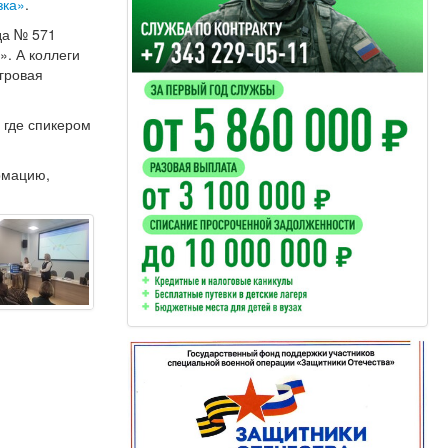
зка»
.
да № 571
. А коллеги
Игровая
 где спикером
рмацию,