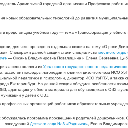
седатель Арамильской городской организации Профсоюза работни
ния новых образовательных технологий до развития муниципальны
 в предстоящем учебном году — тема «Трансформация учебного 
дежи, для чего проведена отдельная секция на тему «О роли Дви
ежи». Спикерами данной секции стали специалисты
местного отде
руге
— Оксана Владимировна Повалишина и Елена Сергеевна Цыб
приглашены коллеги из
Уральского государственного педагогическо
, ассистент кафедры логопедии и клиники дизонтогенеза ИСО Ур
иальной педагогики и психологии, директор ИСО УрГПУ, а также 
рода Екатеринбург. На данной секции обсудили особенности взаи
ОВЗ, адаптацию учебного материала для обучающихся с ОВЗ в усл
ммуникации у детей с ОВЗ.
та профсоюзных организаций работников образовательных учрежде
ых обсуждалась программа просвещения родителей дошкольников.
о — заведующий
Детского сада № 3 «Родничок»
, Елена Владимиров