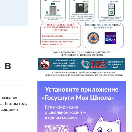
 в
разования,
. В этом году
совещания