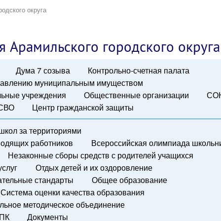
родского округа
я Арамильского городского округа
Дума 7 созыва
Контрольно-счетная палата
правлению муниципальным имуществом
ьные учреждения
Общественные организации
СО
 СВО
Центр гражданской защиты
школ за территориями
водящих работников
Всероссийская олимпиада школьн
Незаконные сборы средств с родителей учащихся
услуг
Отдых детей и их оздоровление
ательные стандарты
Общее образование
Система оценки качества образования
льное методическое объединение
ПК
Документы