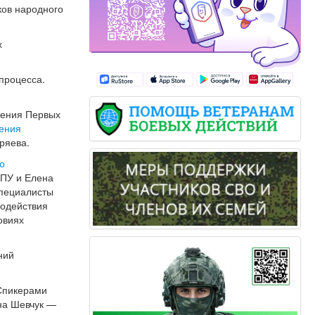
ков народного
х
процесса.
жения Первых
ления
ряева.
го
ГПУ и Елена
специалисты
модействия
овиях
ний
 Спикерами
на Шевчук —