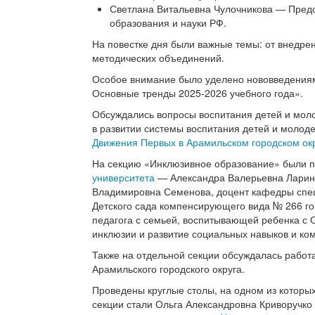
Светлана Витальевна Чулочникова — Пред
образования и науки РФ.
На повестке дня были важные темы: от внедре
методических объединений.
Особое внимание было уделено нововведениям
Основные тренды
2025-2026
учебного года».
Обсуждались вопросы воспитания детей и моло
в развитии системы воспитания детей и молод
Движения Первых в Арамильском городском ок
На секцию «Инклюзивное образование» были 
университета
— Александра Валерьевна Ларина
Владимировна Семенова, доцент кафедры спец
Детского сада компенсирующего вида № 266 го
педагога с семьей, воспитывающей ребенка с 
инклюзии и развитие социальных навыков и ко
Также на отдельной секции обсуждалась рабо
Арамильского городского округа.
Проведены круглые столы, на одном из котор
секции стали Ольга Александровна Криворучк