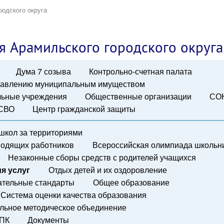
родского округа
я Арамильского городского округа
Дума 7 созыва
Контрольно-счетная палата
правлению муниципальным имуществом
ьные учреждения
Общественные организации
СО
 СВО
Центр гражданской защиты
школ за территориями
водящих работников
Всероссийская олимпиада школьн
Незаконные сборы средств с родителей учащихся
я услуг
Отдых детей и их оздоровление
ательные стандарты
Общее образование
Система оценки качества образования
льное методическое объединение
ПК
Документы