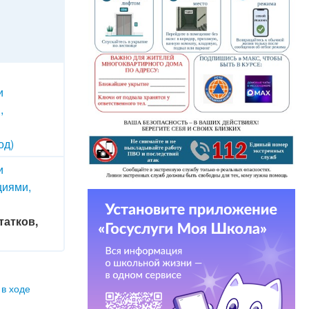
и
,
од)
и
циями,
татков,
 в ходе