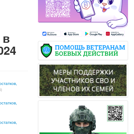
 в
024
статков,
б)
статков,
статков,