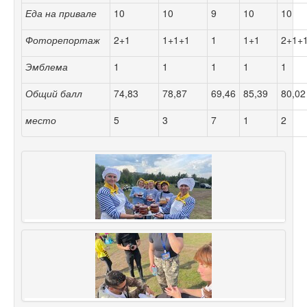
Еда на привале
10
10
9
10
10
Фоторепортаж
2+1
1+1+1
1
1+1
2+1+
Эмблема
1
1
1
1
1
Общий балл
74,83
78,87
69,46
85,39
80,02
место
5
3
7
1
2