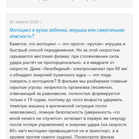
20 апреля 2026 г.
Мотоцикл в руках ребенка: игрушка или смертельная
опасность?
Кажется, что мотоцикл — это просто «крутая» игрушка и
быстрый способ передвижения. Но за этой скоростью
скрывается жестокая физика: при столкновении сила
удара растёт не пропорционально, а в квадрате от
скорости. Даже «безобидный» электросамокат при 50 км/
ч обладает энергией пушечного ядра — что тогда
говорить о мотоцикле? В фильме мы разбираем главные
скрытые угрозы: незрелость организма (мозжечок,
отвечающий за равновесие, полностью формируется
только к 15 годам, поэтому до этого возраста удержать
тяжёлую машину в критической ситуации почти
невозможно), ложную безопасность (уверенность «со
мной ничего не случится» исчезает в первую же секунду
после потери управления) и энергию удара (на скорости
60+ км/ч мотоцикл превращается не в транспорт, а в
оружие против самого седока). Посмотрите фильм