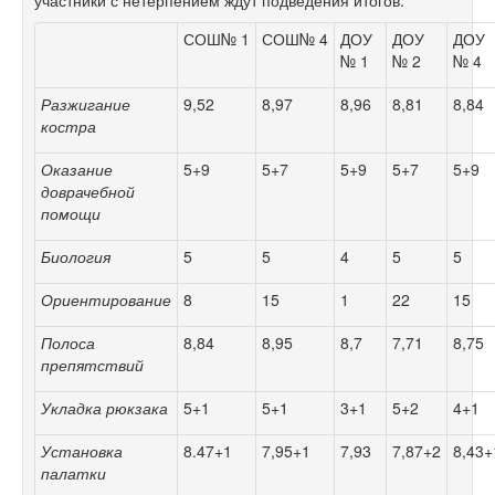
участники с нетерпением ждут подведения итогов.
СОШ№ 1
СОШ№ 4
ДОУ
ДОУ
ДОУ
№ 1
№ 2
№ 4
Разжигание
9,52
8,97
8,96
8,81
8,84
костра
Оказание
5+9
5+7
5+9
5+7
5+9
доврачебной
помощи
Биология
5
5
4
5
5
Ориентирование
8
15
1
22
15
Полоса
8,84
8,95
8,7
7,71
8,75
препятствий
Укладка рюкзака
5+1
5+1
3+1
5+2
4+1
Установка
8.47+1
7,95+1
7,93
7,87+2
8,43+
палатки