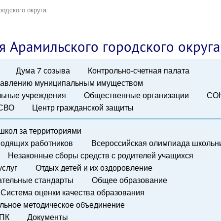
родского округа
я Арамильского городского округа
Дума 7 созыва
Контрольно-счетная палата
правлению муниципальным имуществом
ьные учреждения
Общественные организации
СО
 СВО
Центр гражданской защиты
школ за территориями
водящих работников
Всероссийская олимпиада школьн
Незаконные сборы средств с родителей учащихся
услуг
Отдых детей и их оздоровление
ательные стандарты
Общее образование
Система оценки качества образования
льное методическое объединение
ПК
Документы