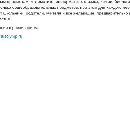
ым предметам: математике, информатике, физике, химии, биолог
колько общеобразовательных предметов, при этом для каждого не
ут школьники, родители, учителя и все желающие, предварительно
астия.
ствии с расписанием.
siriusolymp.ru
.