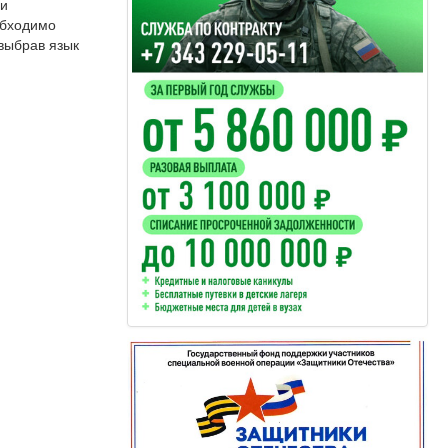
ии
обходимо
 выбрав язык