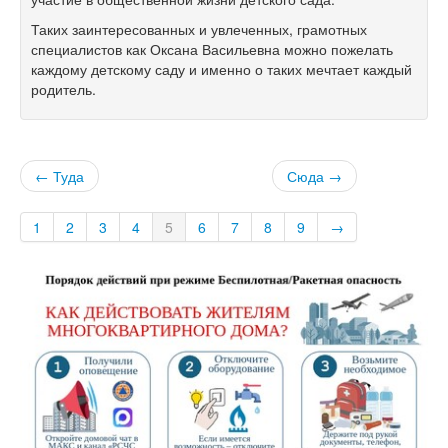
Таких заинтересованных и увлеченных, грамотных
специалистов как Оксана Васильевна можно пожелать
каждому детскому саду и именно о таких мечтает каждый
родитель.
← Туда
Сюда →
1
2
3
4
5
6
7
8
9
→