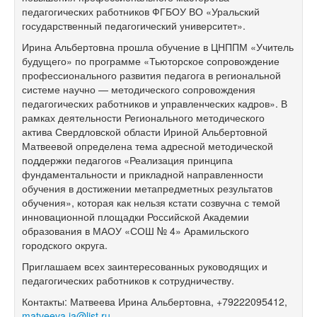
педагогических работников ФГБОУ ВО
«Уральский
государственный педагогический университет».
Ирина Альбертовна прошла обучение в
ЦНППМ «Учитель
будущего» по
программе «Тьюторское сопровождение
профессионального развития педагога в
региональной
системе научно
— методического сопровождения
педагогических работников и
управленческих кадров». В
рамках деятельности Регионального методического
актива Свердловской области Ириной Альбертовной
Матвеевой определена тема адресной методической
поддержки педагогов «Реализация принципа
фундаментальности и
прикладной направленности
обучения в
достижении метапредметных результатов
обучения», которая как нельзя кстати созвучна с
темой
инновационной площадки Российской Академии
образования в
МАОУ «СОШ №
4» Арамильского
городского округа.
Приглашаем всех заинтересованных руководящих и
педагогических работников к
сотрудничеству.
Контакты: Матвеева Ирина Альбертовна,
+79222095412,
matveeva.ia@list.ru