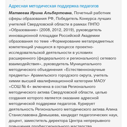
Адресная методическая поддержка педагогов
Матвеева Ирина Альбертовна
, Почетный работник
сферы образования РФ, Победитель Конкурса лучших
учителей Свердловской области в
рамках ПНПО
«Образование» (2008, 2012, 2019), руководитель
инновационной площадки Российской Академии
образования по
теме «Формирование метапредметных
компетенций учащихся в
процессе проектно-
исследовательской деятельности в
условиях
расширенного (федерального и
регионального) сетевого
взаимодействия», руководитель Муниципального
методического объединения «Естественнонаучные
предметы» Арамильского городского округа, учитель
химии высшей квалификационной категории МАОУ
«СОШ №
4» включена в
состав Регионального
методического актива Свердловской области, целью
создания которого является оказание адресной
методической поддержки педагогов. Курирует
деятельность Регионального методического актива Алина
Станиславовна Демышева, кандидат педагогических наук,
доцент, заместитель директора Центра непрерывного
повышения профессионального мастерства