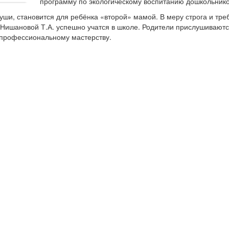
программу по экологическому воспитанию дошкольнико
ши, становится для ребёнка «второй» мамой. В меру строга и тре
и Нишановой Т.А. успешно учатся в школе. Родители прислушивают
и профессиональному мастерству.