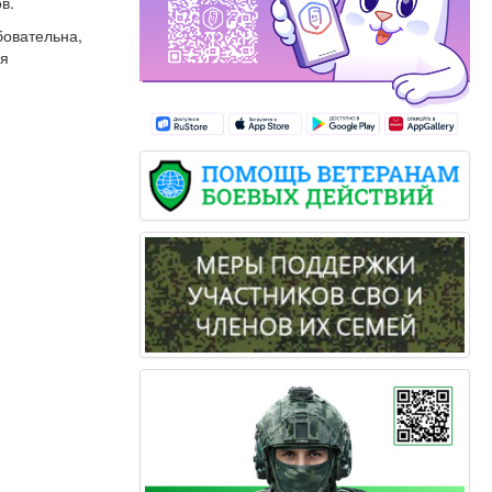
в.
бовательна,
ся