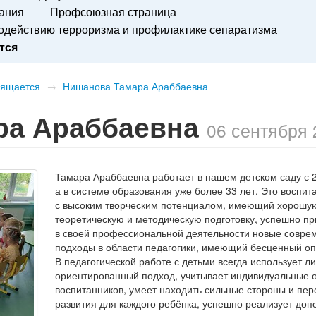
вания
Профсоюзная страница
действию терроризма и профилактике сепаратизма
тся
вящается
→
Нишанова Тамара Араббаевна
ра Араббаевна
06 сентября 
Тамара Араббаевна работает в нашем детском саду с 2
а в системе образования уже более 33 лет. Это воспит
с высоким творческим потенциалом, имеющий хорошу
теоретическую и методическую подготовку, успешно 
в своей профессиональной деятельности новые совр
подходы в области педагогики, имеющий бесценный оп
В педагогической работе с детьми всегда использует л
ориентированный подход, учитывает индивидуальные 
воспитанников, умеет находить сильные стороны и пер
развития для каждого ребёнка, успешно реализует до