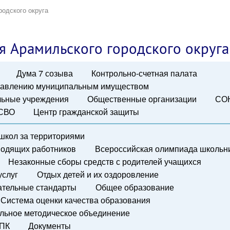
родского округа
я Арамильского городского округа
Дума 7 созыва
Контрольно-счетная палата
правлению муниципальным имуществом
ьные учреждения
Общественные организации
СО
 СВО
Центр гражданской защиты
школ за территориями
водящих работников
Всероссийская олимпиада школьн
Незаконные сборы средств с родителей учащихся
услуг
Отдых детей и их оздоровление
ательные стандарты
Общее образование
Система оценки качества образования
льное методическое объединение
ПК
Документы