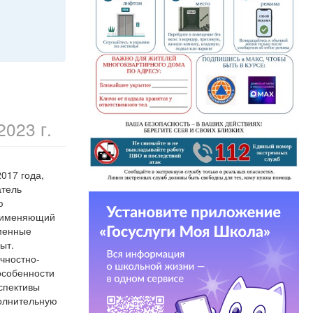
2023 г.
017 года,
атель
ю
применяющий
еменные
ыт.
ичностно-
особенности
спективы
полнительную