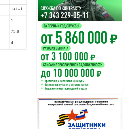
1+1+1
1
75,6
4