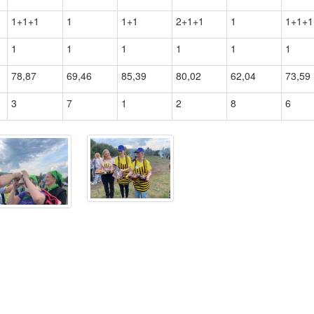
1+1+1
1
1+1
2+1+1
1
1+1+1
1
1
1
1
1
1
78,87
69,46
85,39
80,02
62,04
73,59
3
7
1
2
8
6