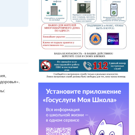
ия,
здоровья».
пы: