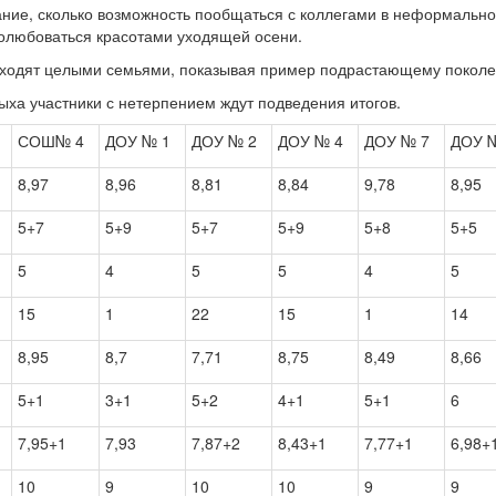
ание, сколько возможность пообщаться с коллегами в неформально
полюбоваться красотами уходящей осени.
риходят целыми семьями, показывая пример подрастающему покол
ыха участники с нетерпением ждут подведения итогов.
СОШ№ 4
ДОУ № 1
ДОУ № 2
ДОУ № 4
ДОУ № 7
ДОУ 
8,97
8,96
8,81
8,84
9,78
8,95
5+7
5+9
5+7
5+9
5+8
5+5
5
4
5
5
4
5
15
1
22
15
1
14
8,95
8,7
7,71
8,75
8,49
8,66
5+1
3+1
5+2
4+1
5+1
6
7,95+1
7,93
7,87+2
8,43+1
7,77+1
6,98+
10
9
10
10
9
9