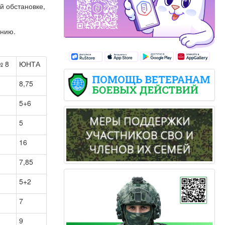
й обстановке,
ению.
№ 8
ЮНТА
8,75
5+6
5
16
7,85
5+2
1
7
9