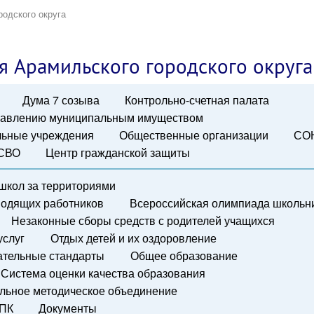
родского округа
я Арамильского городского округа
Дума 7 созыва
Контрольно-счетная палата
правлению муниципальным имуществом
ьные учреждения
Общественные организации
СО
 СВО
Центр гражданской защиты
школ за территориями
водящих работников
Всероссийская олимпиада школьн
Незаконные сборы средств с родителей учащихся
услуг
Отдых детей и их оздоровление
ательные стандарты
Общее образование
Система оценки качества образования
льное методическое объединение
ПК
Документы