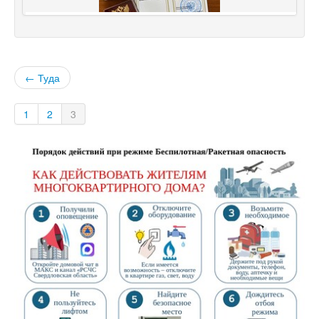
← Туда
1
2
3