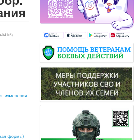
ания
(404 Кб)
 яз_изменения
тная формы)