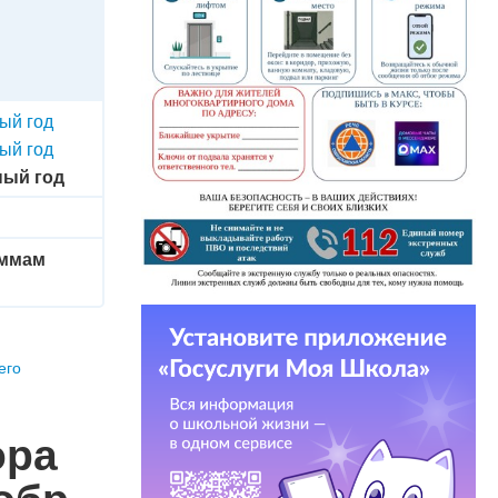
ый год
ый год
ный год
аммам
его
ора
обр.