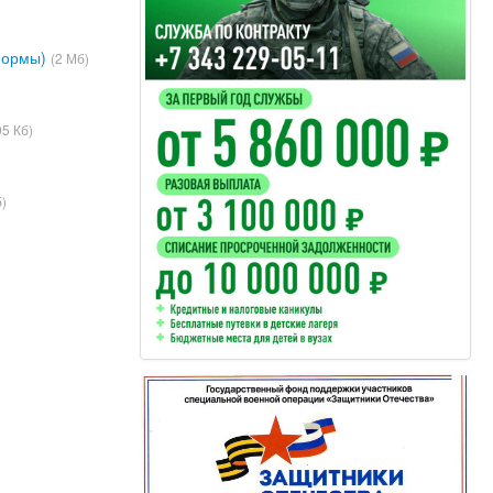
формы)
(2 Мб)
95 Кб)
б)