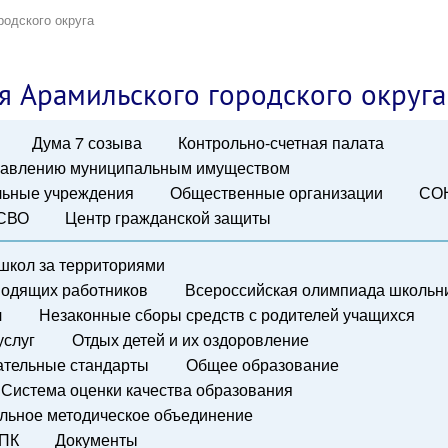
родского округа
я Арамильского городского округа
Дума 7 созыва
Контрольно-счетная палата
правлению муниципальным имуществом
ьные учреждения
Общественные организации
СО
 СВО
Центр гражданской защиты
школ за территориями
водящих работников
Всероссийская олимпиада школьн
я
Незаконные сборы средств с родителей учащихся
услуг
Отдых детей и их оздоровление
ательные стандарты
Общее образование
Система оценки качества образования
льное методическое объединение
ПК
Документы