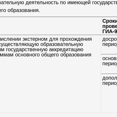
ательную деятельность по имеющей государст
го образования.
Срок
пров
ГИА-
ачислении экстерном для прохождения
доср
осуществляющую образовательную
перио
м государственную аккредитацию
ммам основного общего образования
основ
перио
допол
перио