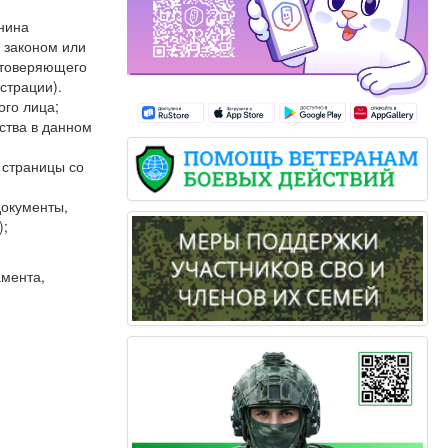
анина
 законом или
стоверяющего
страции).
ого лица;
ства в данном
и страницы со
документы,
);
амента,