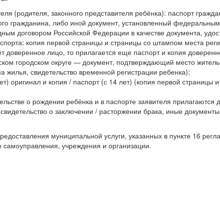
еля (родителя, законного представителя ребёнка): паспорт гражд
ого гражданина, либо иной документ, установленный федеральным
дным договором Российской Федерации в качестве документа, удо
аспорта: копия первой страницы и страницы со штампом места реги
ёт доверенное лицо, то прилагается еще паспорт и копия доверенн
ьском городском округе — документ, подтверждающий место житель
а жилья, свидетельство временной регистрации ребенка);
т) оригинал и копия / паспорт (с 14 лет) (копия первой страницы 
ельстве о рождении ребёнка и в паспорте заявителя прилагаются 
видетельство о заключении / расторжении брака, иные документы
редоставления муниципальной услуги, указанных в пункте 16 регл
о самоуправления, учреждения и организации.