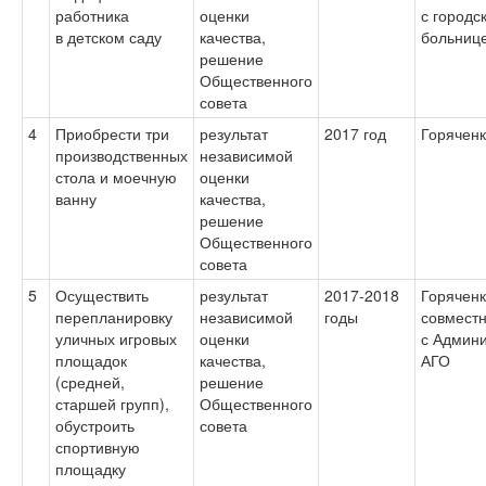
работника
оценки
с городс
в детском саду
качества,
больниц
решение
Общественного
совета
4
Приобрести три
результат
2017 год
Горяченк
производственных
независимой
стола и моечную
оценки
ванну
качества,
решение
Общественного
совета
5
Осуществить
результат
2017-2018
Горяченк
перепланировку
независимой
годы
совмест
уличных игровых
оценки
с Админ
площадок
качества,
АГО
(средней,
решение
старшей групп),
Общественного
обустроить
совета
спортивную
площадку