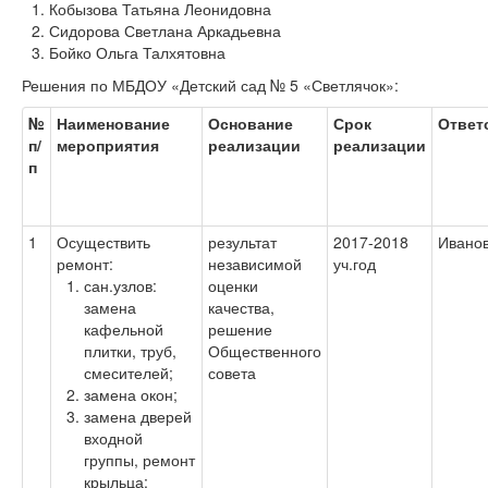
Кобызова Татьяна Леонидовна
Сидорова Светлана Аркадьевна
Бойко Ольга Талхятовна
Решения по МБДОУ «Детский сад № 5 «Светлячок»:
№
Наименование
Основание
Срок
Ответ
п/
мероприятия
реализации
реализации
п
1
Осуществить
результат
2017-2018
Иванов
ремонт:
независимой
уч.год
сан.узлов:
оценки
замена
качества,
кафельной
решение
плитки, труб,
Общественного
смесителей;
совета
замена окон;
замена дверей
входной
группы, ремонт
крыльца;