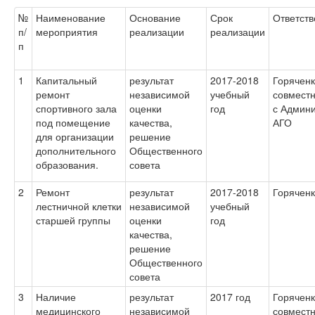
№
Наименование
Основание
Срок
Ответст
п/
мероприятия
реализации
реализации
п
1
Капитальный
результат
2017-2018
Горяченк
ремонт
независимой
учебный
совмест
спортивного зала
оценки
год
с Админ
под помещение
качества,
АГО
для организации
решение
дополнительного
Общественного
образования.
совета
2
Ремонт
результат
2017-2018
Горяченк
лестничной клетки
независимой
учебный
старшей группы
оценки
год
качества,
решение
Общественного
совета
3
Наличие
результат
2017 год
Горяченк
медицинского
независимой
совмест